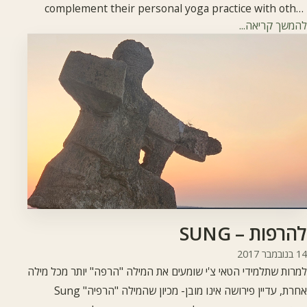
complement their personal yoga practice with other
להמשך קריאה...
arts and traditions like Qigong, Tai Chi, meditation, etc.
We have also met many martial arts teachers who use
yogic techniques and meditation to enhance their own
practice. It seems like it's
להרפות – SUNG
14 בנובמבר 2017
למרות שתלמידי הטאי צ'י שומעים את המילה "הרפה" יותר מכל מילה
אחרת, עדיין פירושה אינו מובן- מכיון שהמילה "הרפיה" Sung