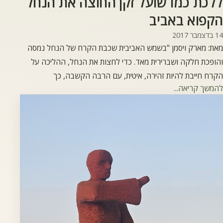
ללכת כמו שועל זקן החוצה את הנחל
הקפוא באביב
14 בדצמבר 2017
מאת: מארק ויסמן "בשמש האביבית שכבת הקרח של הנחל נמסה
והופכת חלקה ושברירית מאד. כדי לחצות את הנחל, ההליכה על
הקרח חייבת להיות זהירה, איטית, עם הרבה הקשבה, כך
להמשך קריאה...
שתתאפשר נסיגה במידה והקרח ישבר. כל השועלים, הצעירים
והזקנים כאחד, יודעים זאת. אך השועל הצעיר, מטבעו הפזיז רואה
את הסוף, מאיץ, הקרח נשבר וזנבו נרטב במים הקפואים" (I-
Ching