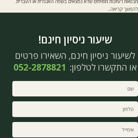
מבטאת רעיונות מסוימים שלא נמצאים בשפה האנגלית או העברית.
להמשך קריאה...
תלמיד טאי צ'י ממוצע אינו יודע להרפות את "עודף המתח" בשרירים
מסוימים. יתרה מזו, עם חשיפתם של תורות המזרח בעולם, רוב
האנשים במערב חושבים שההרפיה היא
שיעור ניסיון חינם!
לשיעור ניסיון חינם, השאירו פרטים
או התקשרו לטלפון:
052-2878821
ם
אין למלא שדה זה
לפון
ימייל