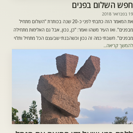
מאמרים
חפש השלום בפנים
19 בפברואר 2018
את המאמר הזה כתבתי לפני כ-20 שנה בכותרת "השלום מתחיל
מבפנים". ואז העיר משהו ואמר: "כן, נכון, אבל גם האלימות מתחילה
מבפנים". חשבתי כמה זה נכון וכשהבנתי שבעצם הכל מתחיל ותלוי
להמשך קריאה...
בנו, מה שקובע זה לאן נקח את מה שנקרה בדרכינו. וכן, המקום
היחידי למצוא שלום הוא בתוכינו. טאי צ'י צ'ואן היא אומנות לחימה,
בה