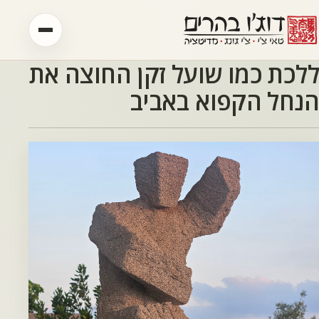
לג לתוכן
ללכת כמו שועל זקן החוצה את
דף הבית
הנחל הקפוא באביב
דוג'ו בהרים
השיטה
סדנאות
2026
אימון אישי
גלריה