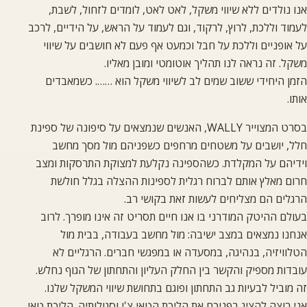
אנו נולדים ללא שיווי משקל, לאט לאט, לומדים לזחול, לשבת,
לעמוד וללכת, לרוץ, לרקוד, וגם לעמוד על הראש, על הידיים, לרכב
על אופניים וללכת על חבל וכמעט אף פעם לא חושבים על שיווי
משקל. זה נראה לנו תהליך אוטומטי ומובן מאליו.
הזמן היחידי ששוב שמים לב לשיווי משקל הוא ……. כשמאבדים
אותו.
בסרט המצוייר WALLY, האנשים שנמצאים על סיפונה של ספינת
חלל, יושבים על משטחים מרחפים כשפניהם מול מסך מחשב
וידיהם על המקלדת. כשהספינה נקלעת למצוקת התרסקות ומצב
חרום מאלץ אותם לברוח רגלית לספינות ההצלה בגלל חולשת
הרגלים הם מצליחים לעשות זאת בקושי רב.
בעולם ההיטק המודרני בו אנו חיים תסריט זה אינו מופרך. לרוב
אנחנו נמצאים במצב ישיבה: מול מחשב בעבודה, בבית מול
הטלוויזיה, בנהיגה, במסעדה או במפגשי חברים. הרגליים לא
עובדות מספיק והקשר בין החלק העליון והתחתון של הגוף נחלש.
זה מוביל לבעיות גב התחתון ופוגם בתחושת שיווי המשקל שלנו.
אני רוצה להציג בפניכם את הליכת הטאי צ'י וסגולותיה. הליכת טאי