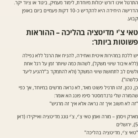
התרגול אינו דורש יכולות מיוחדת, לימוד מעמיק, ביגוד או ציוד יקר.
הדרישה היחידה היא להקדיש כ-10 דקות פעמיים ביום באופן
קבוע.
טאי צ'י מדיטציה בהליכה – ההוראות
פשוטות ביותר:
יש ללכת במהירות איטית ואחידה, להניח את הרגל ללא נפילה
(ללא איבוד שיווי משקל), לשהות כמה שיותר זמן על רגל אחת
ולשים לב לתחושת שיווי המשקל (ולא להתמקד ב"להגיע ליעד
כלשהו").
כן, נכון, זהו תרגיל פשוט מאד, לא נראה מרשים במיוחד, אך כפי
שהמורה שלי גרנדמסטר סיפו פונג הא אומר:
"זה לא חשוב איך זה נראה אלא איך זה מרגיש"
מארק ויסמן – מורה ואמן טאי צ'י, צ'י גונג מדיטציה ואייקידו (דאן
5), ירושלים
"טאי צ'י, מדיטציה בהליכה"