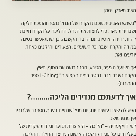
מאמרים
מאת: מארק ויסמן
"בשמש האביבית שכבת הקרח של הנחל נמסה והופכת חלקה
ושברירית מאד. כדי לחצות את הנחל, ההליכה על הקרח חייבת
להיות זהירה, איטית, עם הרבה הקשבה, כך שתתאפשר נסיגה
במידה והקרח ישבר. כל השועלים, הצעירים והזקנים כאחד,
יודעים זאת.
אך השועל הצעיר, מטבעו הפזיז רואה את הסוף, מאיץ,
הקרח נשבר וזנבו נרטב במים הקפואים" (I-Ching ספר
התמורות).
איך לדעתכם מגדירים הליכה………?
הפעולה שאנו עושים יום, יום מגיל שנתיים בערך. מסתבר שלרובינו
אין ממש מושג.
לפי הויקיפדיה – "הליכה – היא צורת תנועה וניידות עיקרית של
בעלי חיים על פני הקרקע והיא שונה מריצה וזחילה. ההליכה