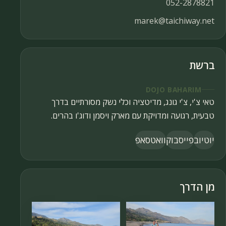
052-2878821
marek@taichiway.net
ברשת
DOJO BAHARIM
טאי צ'י, צ'י גונג, מדיטציה וכלי נשק מסורתיים בדרך
טבעית, רגועה ומדויקת עם מארק ויסמן ודוג'ו בהרים.
יוטיוב
פייסבוק
וואטסאפ
מן הדרך