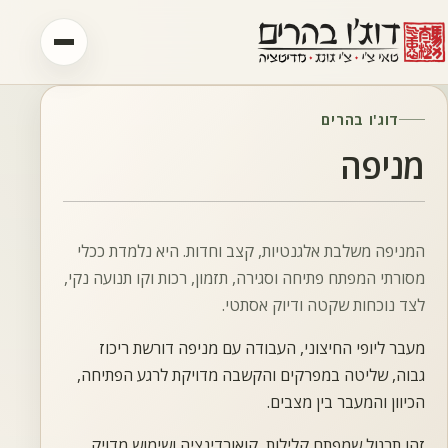
לג לתוכן
דוג'ו בהרים
דף הבית
מניפה
דוג'ו בהרים
השיטה
המניפה משלבת אלגנטיות, קצב וחדות. היא נלמדת ככלי
מסורתי המפתח פתיחה וסגירה, תזמון, רכות וקו תנועה נקי,
סדנאות
2026
לצד נוכחות שקטה ודיוק אסתטי.
אימון אישי
מעבר ליופי החיצוני, העבודה עם מניפה דורשת ריכוז
גבוה, שליטה במפרקים והקשבה מדויקת לרגע הפתיחה,
גלריה
הכיוון והמעבר בין מצבים.
זהו תרגול שמפתח קלילות, קואורדינציה ושימוש מדויק